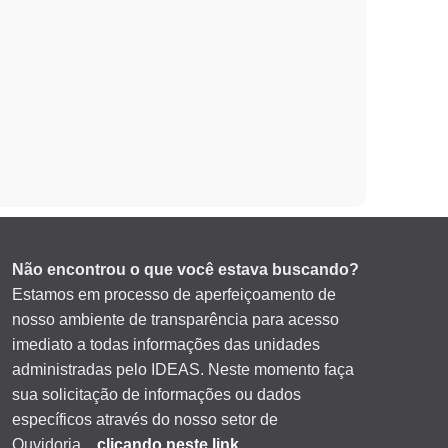
Não encontrou o que você estava buscando?
Estamos em processo de aperfeiçoamento de
nosso ambiente de transparência para acesso
imediato a todas informações das unidades
administradas pelo IDEAS. Neste momento faça
sua solicitação de informações ou dados
específicos através do nosso setor de
Ouvidoria
…clicando neste link
.