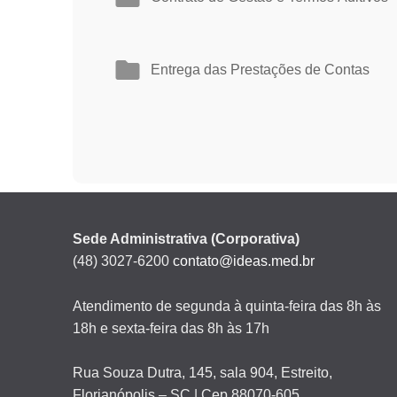
Entrega das Prestações de Contas
Sede Administrativa (Corporativa)
(48) 3027-6200
contato@ideas.med.br
Atendimento de segunda à quinta-feira das 8h às
18h e sexta-feira das 8h às 17h
Rua Souza Dutra, 145, sala 904, Estreito,
Florianópolis – SC | Cep 88070-605